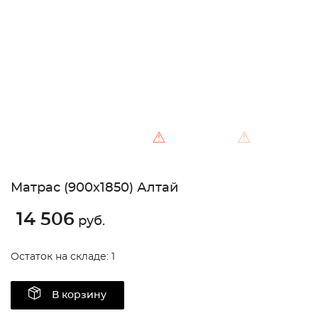
Unable to load the image!
⚠
⚠
Матрас (900х1850) Алтай
14 506
руб.
Остаток на складе: 1
В корзину