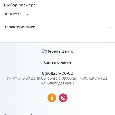
Выбор размера
900x1850
Характеристики
Ширина
900
Высота
270
Связь с нами
Глубина
1850
Производитель
MagicSoft by Relax
8(961)234-06-02
пн-пт с 10.00 до 19.00, сб-вс с 09.00 до 14.00, с.Кулунда,
ул. Благодатная, 1
Особенности
Состав: пена с массажным эффектом 30мм, латексированное
кокосовое волокно 10мм, термовойлок, пружинная система
"Pocket Spring" 140мм, термовойлок, латексированное