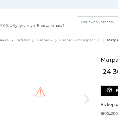
14.00, с.Кулунда, ул. Благодатная, 1
авная
Каталог
Матрасы
Матрасы для взрослых
Матра
Матра
24 3
⚠
Выбор 
Unable to load the image!
1600x200