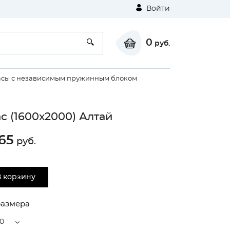
Войти
0
руб.
сы с независимым пружинным блоком
с (1600х2000) Алтай
65
руб.
⚠
В корзину
размера
Unable to load the image!
0