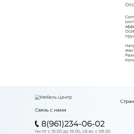
Ос
Сос
сист
эффе
Особ
пруж
Нагр
Жест
Разм
Коли
Стран
Связь с нами
8(961)234-06-02
пн-пт с 10.00 до 19.00, сб-вс с 09.00