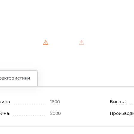
⚠
⚠
рактеристики
рина
1600
Высота
бина
2000
Производ