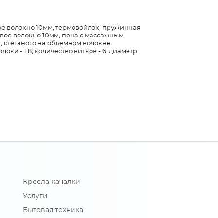
ое волокно 10мм, термовойлок, пружинная
овое волокно 10мм, пена с массажным
, стеганого на объемном волокне.
оки - 1,8; количество витков - 6; диаметр
Кресла-качалки
Услуги
Бытовая техника