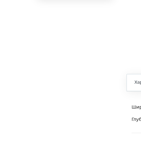
Ха
Ши
Глу