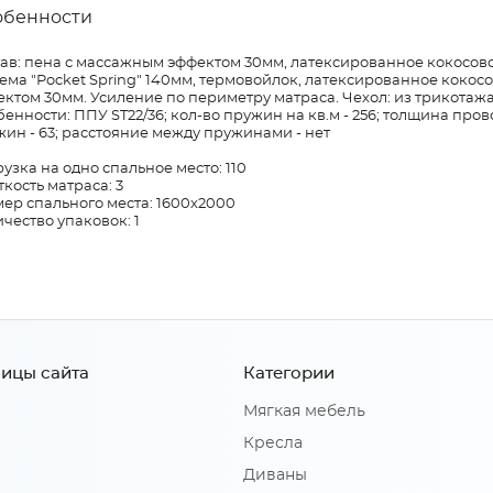
обенности
тав: пена с массажным эффектом 30мм, латексированное кокосов
ема "Pocket Spring" 140мм, термовойлок, латексированное кокос
ктом 30мм. Усиление по периметру матраса. Чехол: из трикотажа
енности: ППУ ST22/36; кол-во пружин на кв.м - 256; толщина провол
ин - 63; расстояние между пружинами - нет
узка на одно спальное место: 110
кость матраса: 3
ер спального места: 1600х2000
чество упаковок: 1
ицы сайта
Категории
Мягкая мебель
Кресла
Диваны