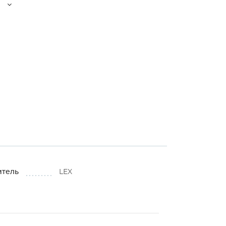
⚠
⚠
⚠
⚠
итель
LEX