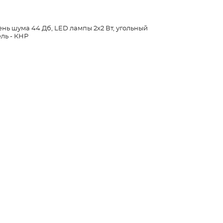
ень шума 44 Дб, LED лампы 2х2 Вт, угольный
ль - КНР
Кресла-качалки
Услуги
Бытовая техника
Стиральные и сушильные машины