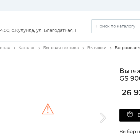
14.00, с.Кулунда, ул. Благодатная, 1
авная
Каталог
Бытовая техника
Вытяжки
Встраивае
Вытяж
GS 90
26 9
⚠
Unable to load the image!
Выбор ц