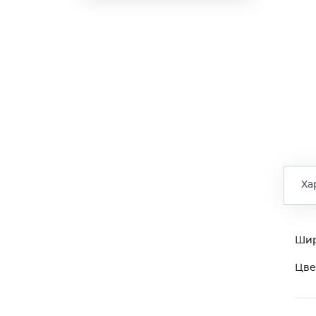
Ха
Ши
Цве