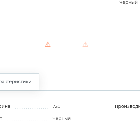
Черный
⚠
⚠
⚠
рактеристики
рина
720
Производ
т
Черный