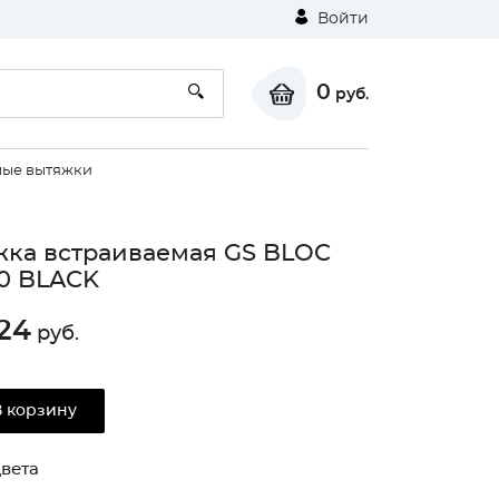
Войти
0
руб.
мые вытяжки
ка встраиваемая GS BLOC
0 BLACK
24
руб.
⚠
В корзину
Unable to load the image!
вета