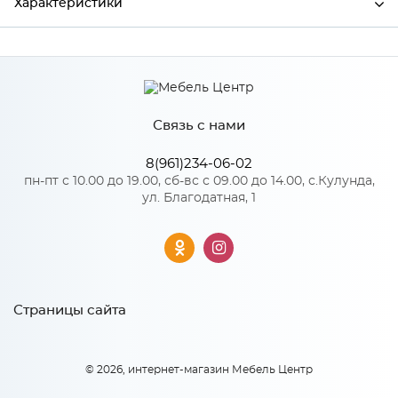
Характеристики
Ширина
1010
Высота
350
Связь с нами
Глубина
370
Производитель
Росток
8(961)234-06-02
пн-пт с 10.00 до 19.00, сб-вс с 09.00 до 14.00, с.Кулунда,
Цвет
Антрацит/Антрацит
ул. Благодатная, 1
Материал
ЛДСП
Особенности
Страницы сайта
Тумба напольно-подвесная
© 2026, интернет-магазин Мебель Центр
Тип сборки: Универсальная
Материал 2: ЛДСП