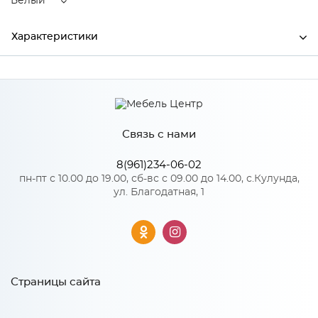
Белый
Характеристики
Ширина
2000
Высота
2300
Связь с нами
Глубина
540
Производитель
Тэкс
8(961)234-06-02
пн-пт с 10.00 до 19.00, сб-вс с 09.00 до 14.00, с.Кулунда,
Цвет
Белый
ул. Благодатная, 1
Материал
ЛДСП
Особенности
Страницы сайта
Количество упаковок: 5