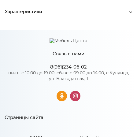
Характеристики
Ширина
600
Высота
1016
Связь с нами
Глубина
250
Производитель
Росток
8(961)234-06-02
пн-пт с 10.00 до 19.00, сб-вс с 09.00 до 14.00, с.Кулунда,
Цвет
Венге/Дуб молочный
ул. Благодатная, 1
Материал
ЛДСП
Особенности
Страницы сайта
Количество упаковок: 1