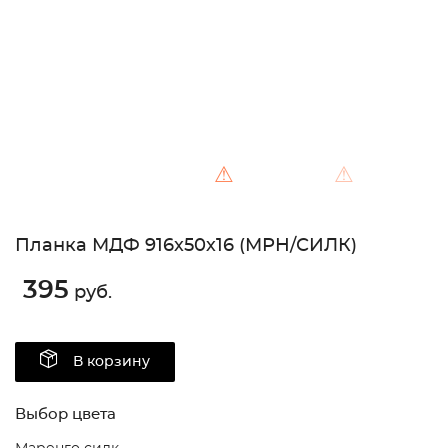
⚠
⚠
Планка МДФ 916х50х16 (МРН/СИЛК)
395
руб.
В корзину
Выбор цвета