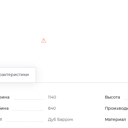
⚠
рактеристики
рина
1140
Высота
бина
840
Производ
т
Дуб Баррик
Материал