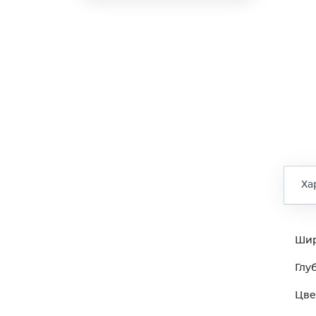
Ха
Ши
Глу
Цве