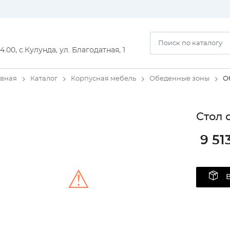
14.00, с.Кулунда, ул. Благодатная, 1
авная
Каталог
Корпусная мебель
Обеденные зоны
О
Стол 
9 51
⚠
Unable to load the image!