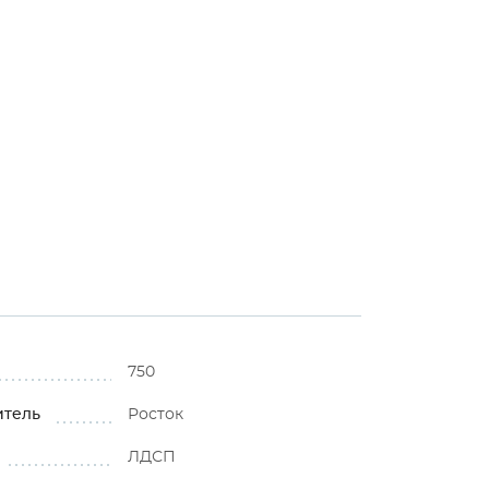
750
итель
Росток
ЛДСП