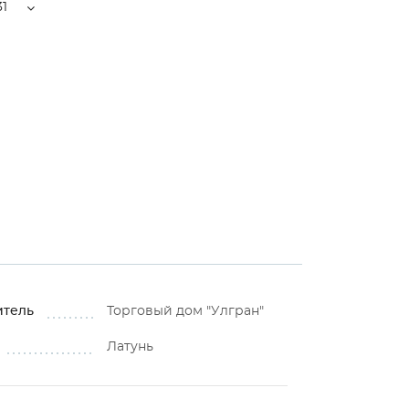
1
итель
Торговый дом "Улгран"
Латунь