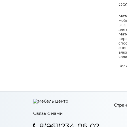
Ос
Мат
мой
ULGR
для 
Мате
кер
спо
спе
алюм
ход
Коли
Стран
Связь с нами
8(961)234-06-02