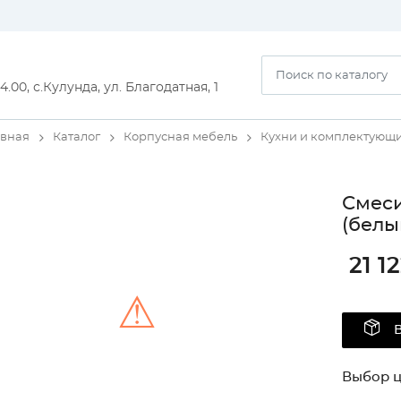
14.00, с.Кулунда, ул. Благодатная, 1
авная
Каталог
Корпусная мебель
Кухни и комплектующ
Смеси
(белы
21 1
⚠
Unable to load the image!
Выбор ц