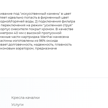
ивание под "искусственный камень" в цвет
ляет идеально попасть в фирменный цвет
лодной/горячей воды, 2) подключения фильтра
ки переключения на режим "усиленная струя"
орпус смесителя покрыт хромом. В качестве
аметром 40 мм с высокой пропускной
вижные части картриджа Wanhai нанесена
астины изготовлены из 96% оксида
вает долговечность, надежность, плавность
иконовым аэратором, предназначе
Кресла-качалки
Услуги