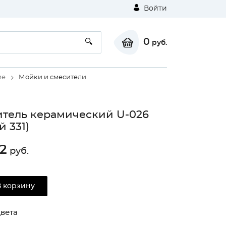
Войти
0
руб.
ие
Мойки и смесители
тель керамический U-026
й 331)
22
руб.
В корзину
вета