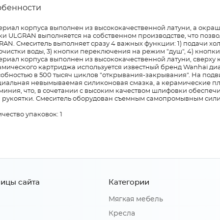
обенности
ериал корпуса выполнен из высококачественной латуни, а окраш
ки ULGRAN выполняется на собственном производстве, что позво
AN. Смеситель выполняет сразу 4 важных функции: 1) подачи хо
очистки воды, 3) кнопки переключения на режим "душ", 4) кноп
риал корпуса выполнен из высококачественной латуни, сверху к
амического картриджа используется известный бренд Wanhai ди
собностью в 500 тысяч циклов "открывания-закрывания". На под
циальная невымываемая силиконовая смазка, а керамические пл
иния, что, в сочетании с высоким качеством шлифовки обеспечи
а рукоятки. Смеситель оборудован съемным самопромывным сил
чество упаковок: 1
ицы сайта
Категории
Мягкая мебель
Кресла