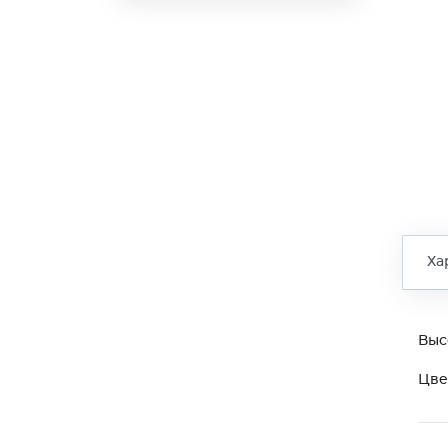
Ха
Выс
Цве