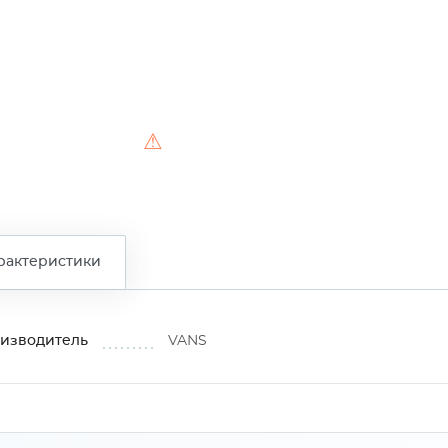
⚠
рактеристики
изводитель
VANS