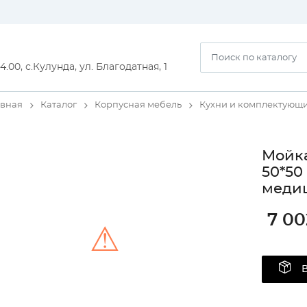
14.00, с.Кулунда, ул. Благодатная, 1
авная
Каталог
Корпусная мебель
Кухни и комплектующ
Мойка
50*50
медиц
7 00
⚠
Unable to load the image!