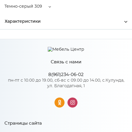
Темно-серый 309
Характеристики
Ширина
790
Высота
490
Связь с нами
Глубина
220
Производитель
Торговый дом "Улгран"
8(961)234-06-02
пн-пт с 10.00 до 19.00, сб-вс с 09.00 до 14.00, с.Кулунда,
Цвет
Темно-серый 309
ул. Благодатная, 1
Материал
Искусственный камень
Особенности
Страницы сайта