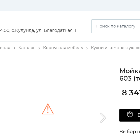
14.00, с.Кулунда, ул. Благодатная, 1
авная
Каталог
Корпусная мебель
Кухни и комплектующ
Мойка
603 (
8 34
⚠
Unable to load the image!
Выбор ц