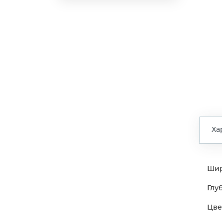
Ха
Ши
Глу
Цве