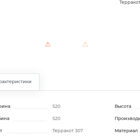
Терракот
⚠
⚠
⚠
рактеристики
рина
520
Высота
бина
520
Производ
т
Терракот 307
Материал