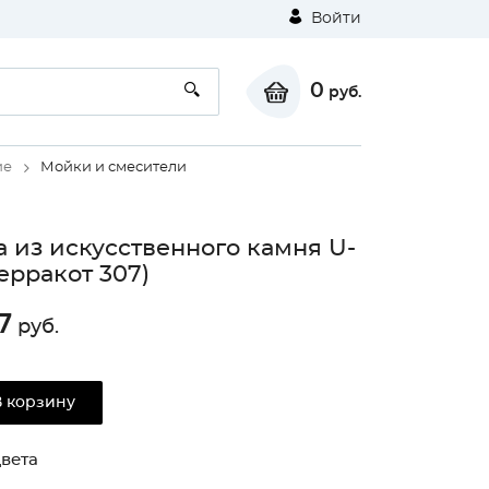
Войти
0
руб.
ие
Мойки и смесители
 из искусственного камня U-
терракот 307)
7
руб.
⚠
В корзину
Unable to load the image!
вета