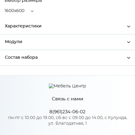
Выбор размера
1600x600
Характеристики
Модули
Ширина
1600
Высота
2132
Состав набора
Модули системы
Глубина
600
Состав набора
Производитель
Сурская мебель
Цвет
Белый/Уайт
Связь с нами
Материал
ЛДСП
8(961)234-06-02
пн-пт с 10.00 до 19.00, сб-вс с 09.00 до 14.00, с.Кулунда,
ул. Благодатная, 1
Особенности