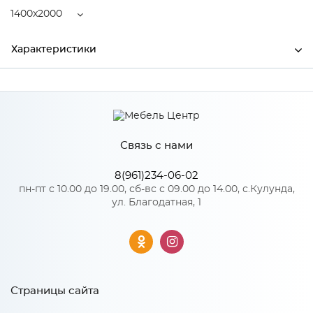
1400x2000
Характеристики
Ширина
1400
Высота
210
Связь с нами
Глубина
2000
Производитель
Центрпласт
8(961)234-06-02
пн-пт с 10.00 до 19.00, сб-вс с 09.00 до 14.00, с.Кулунда,
ул. Благодатная, 1
Особенности
Пружинный блок "Pocket Spring", кокосовая койра 20 мм.
Количество пружин на 1 м2: 210. Диаметр проволоки, мм: 1,6-
1,8
Страницы сайта
Жесткость матраса: 5