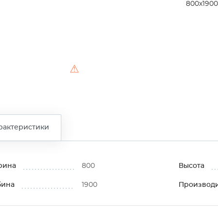
800x1900
⚠
рактеристики
рина
800
Высота
бина
1900
Производ