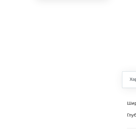
Ха
Ши
Глу