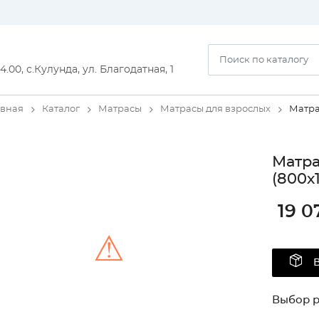
14.00, с.Кулунда, ул. Благодатная, 1
авная
Каталог
Матрасы
Матрасы для взрослых
Матра
Матра
(800х
19 0
⚠
Unable to load the image!
Выбор 