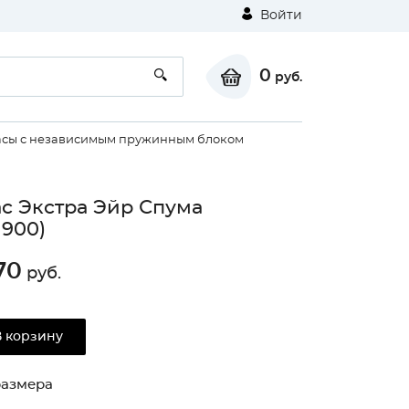
Войти
0
руб.
сы с независимым пружинным блоком
с Экстра Эйр Спума
1900)
70
руб.
В корзину
размера