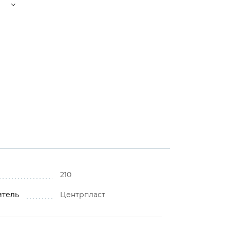
210
итель
Центрпласт