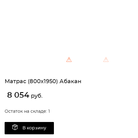
Unable to load the image!
⚠
⚠
Матрас (800х1950) Абакан
8 054
руб.
Остаток на складе: 1
В корзину