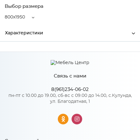
Выбор размера
800x1950
Характеристики
Ширина
800
Высота
210
Связь с нами
Глубина
1950
Производитель
MagicSoft by Relax
8(961)234-06-02
пн-пт с 10.00 до 19.00, сб-вс с 09.00 до 14.00, с.Кулунда,
ул. Благодатная, 1
Особенности
Состав: Пена 15 мм, Bi-Teks, независимый пружинный блок
140мм, Bi-Teks, пена 15 мм Усиление по периметру матраса.
Чехол из жаккарда стеганого на объемном волокне.