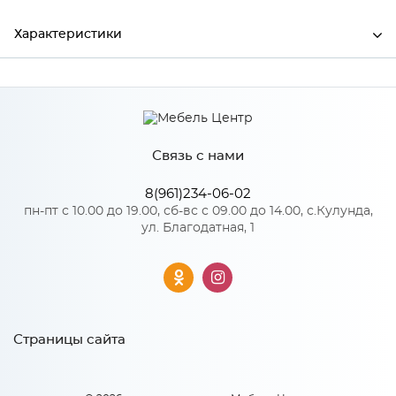
Характеристики
Ширина
990
Высота
358
Связь с нами
Глубина
302
Производитель
Mebiрlex
8(961)234-06-02
пн-пт с 10.00 до 19.00, сб-вс с 09.00 до 14.00, с.Кулунда,
Цвет
Белый
ул. Благодатная, 1
Материал
ЛДСП
Особенности
Страницы сайта
Количество упаковок: 1