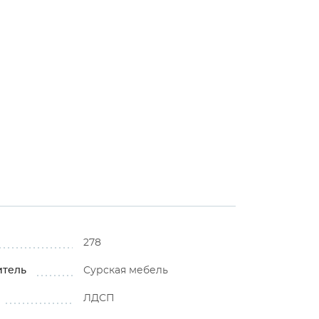
278
итель
Сурская мебель
ЛДСП