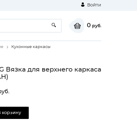
Войти
0
руб.
ие
Кухонные каркасы
G Вязка для верхнего каркаса
Н)
уб.
В корзину