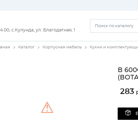
14.00, с.Кулунда, ул. Благодатная, 1
авная
Каталог
Корпусная мебель
Кухни и комплектующ
В 600
(ВОТА
283
р
⚠
Unable to load the image!