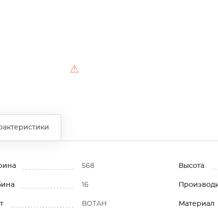
⚠
рактеристики
рина
568
Высота
бина
16
Производ
т
ВОТАН
Материал