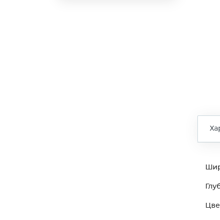
Ха
Ши
Глу
Цве