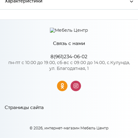
Характеристики
Ширина
452
Высота
358
Связь с нами
Глубина
16
Производитель
Сурская мебель
8(961)234-06-02
пн-пт с 10.00 до 19.00, сб-вс с 09.00 до 14.00, с.Кулунда,
Цвет
Лагуна софт
ул. Благодатная, 1
Материал
МДФ
Особенности
Страницы сайта
Количество упаковок: 1
© 2026, интернет-магазин Мебель Центр