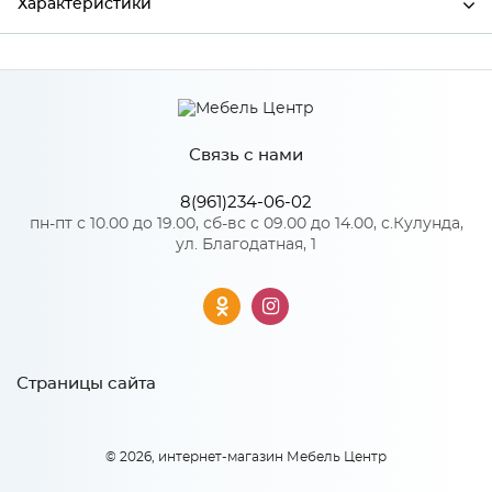
Характеристики
Ширина
549
Высота
358
Связь с нами
Глубина
16
Производитель
Сурская мебель
8(961)234-06-02
пн-пт с 10.00 до 19.00, сб-вс с 09.00 до 14.00, с.Кулунда,
Цвет
Кварц грей
ул. Благодатная, 1
Материал
МДФ
Особенности
Страницы сайта
Количество упаковок: 1
© 2026, интернет-магазин Мебель Центр