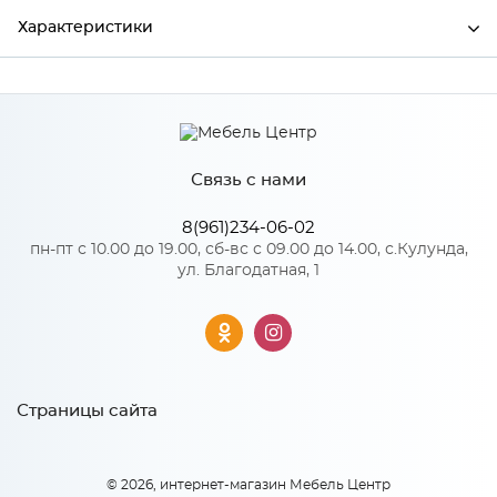
Характеристики
Ширина
573
Высота
358
Связь с нами
Глубина
16
Производитель
Сурская мебель
8(961)234-06-02
пн-пт с 10.00 до 19.00, сб-вс с 09.00 до 14.00, с.Кулунда,
Цвет
PLATINUM GREY
ул. Благодатная, 1
Материал
МДФ
Особенности
Страницы сайта
Количество упаковок: 1
© 2026, интернет-магазин Мебель Центр