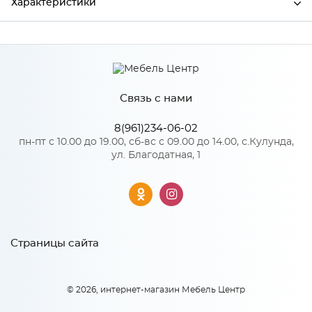
Характеристики
Ширина
647
Высота
457
Связь с нами
Глубина
16
Производитель
Сурская мебель
8(961)234-06-02
пн-пт с 10.00 до 19.00, сб-вс с 09.00 до 14.00, с.Кулунда,
Цвет
Айленд силк
ул. Благодатная, 1
Материал
МДФ
Особенности
Страницы сайта
Количество упаковок: 1
© 2026, интернет-магазин Мебель Центр