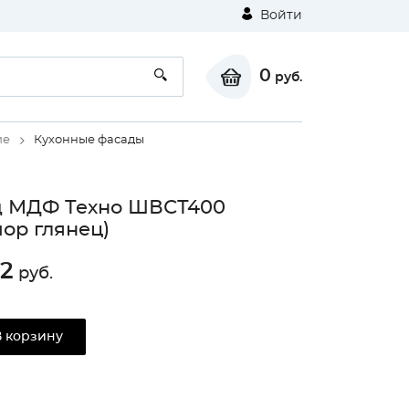
Войти
0
руб.
ие
Кухонные фасады
д МДФ Техно ШВСТ400
ор глянец)
2
руб.
В корзину