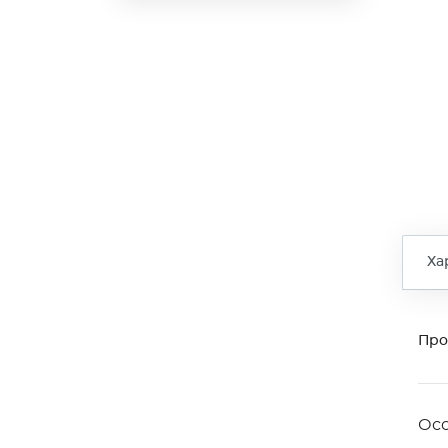
Ха
Про
Ос