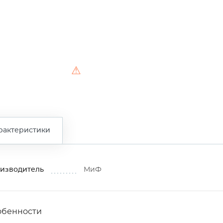
⚠
рактеристики
изводитель
МиФ
обенности