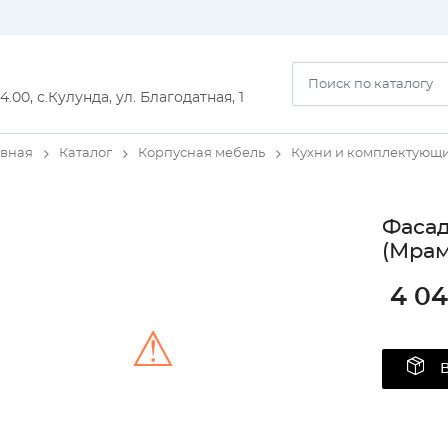
14.00, с.Кулунда, ул. Благодатная, 1
авная
Каталог
Корпусная мебель
Кухни и комплектующ
Фаса
(Мрам
4 04
⚠
Unable to load the image!