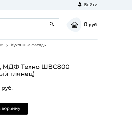
Войти
0
руб.
ие
Кухонные фасады
д МДФ Техно ШВС800
ый глянец)
руб.
В корзину