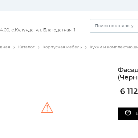
14.00, с.Кулунда, ул. Благодатная, 1
авная
Каталог
Корпусная мебель
Кухни и комплектующ
Фаса
(Черн
6 112
⚠
Unable to load the image!