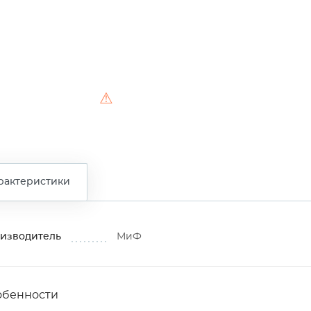
⚠
рактеристики
изводитель
МиФ
обенности