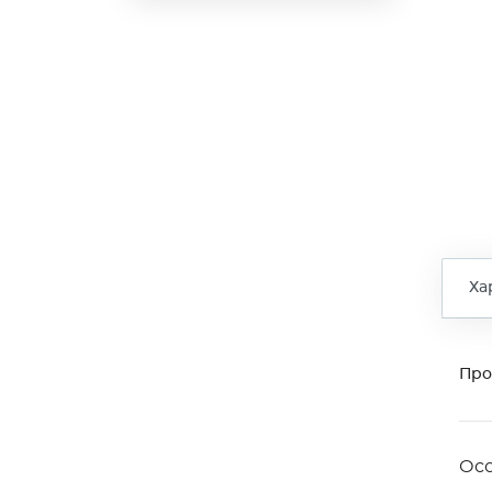
Ха
Про
Ос