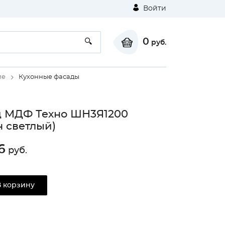
Войти
0
руб.
ие
Кухонные фасады
д МДФ Техно ШН3Я1200
н светлый)
6
руб.
В корзину