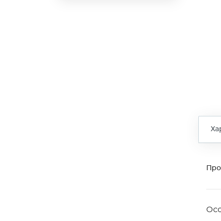
Ха
Про
Ос