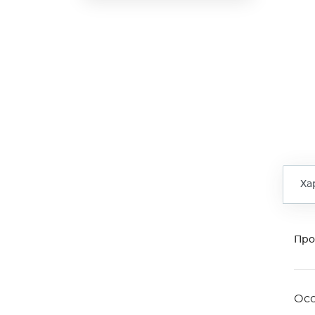
Ха
Про
Ос