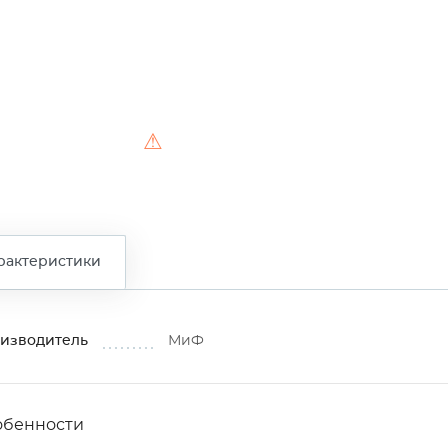
⚠
рактеристики
изводитель
МиФ
обенности