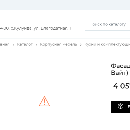
14.00, с.Кулунда, ул. Благодатная, 1
авная
Каталог
Корпусная мебель
Кухни и комплектующ
Фасад
Вайт)
4 05
⚠
Unable to load the image!