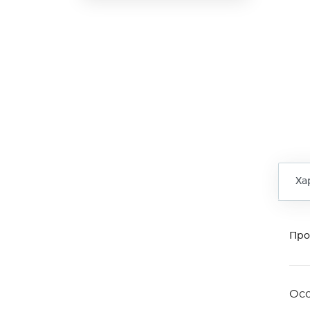
Ха
Про
Ос