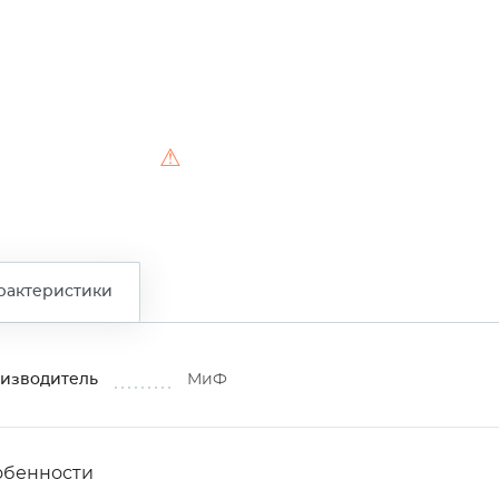
⚠
рактеристики
изводитель
МиФ
обенности