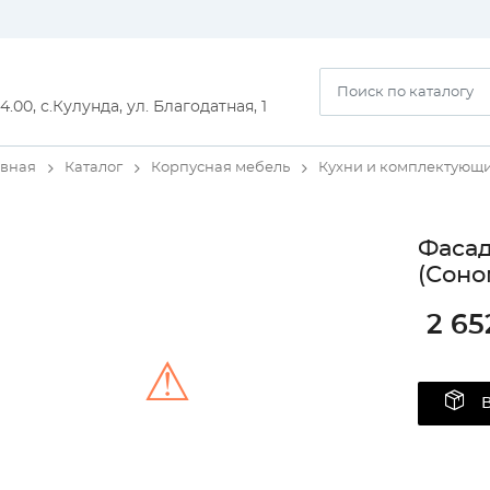
14.00, с.Кулунда, ул. Благодатная, 1
авная
Каталог
Корпусная мебель
Кухни и комплектующ
Фасад
(Соно
2 65
⚠
Unable to load the image!