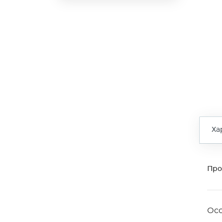
Ха
Про
Ос