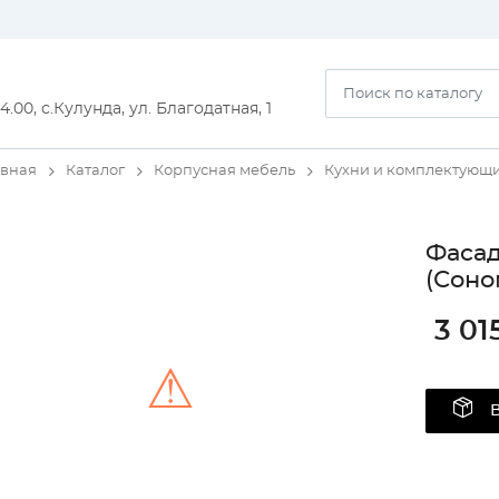
14.00, с.Кулунда, ул. Благодатная, 1
авная
Каталог
Корпусная мебель
Кухни и комплектующ
Фасад
(Соно
3 01
⚠
Unable to load the image!