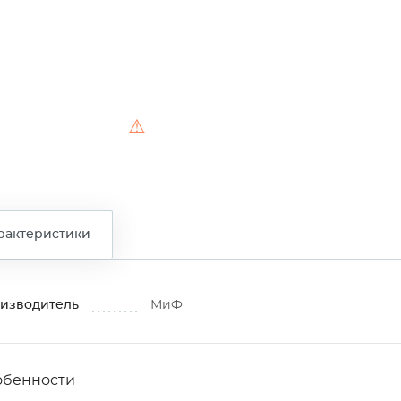
⚠
рактеристики
изводитель
МиФ
обенности