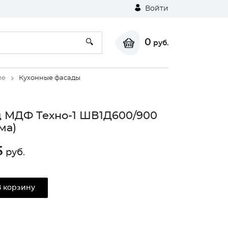
Войти
0
руб.
ие
Кухонные фасады
 МДФ Техно-1 ШВ1Д600/900
ма)
5
руб.
В корзину