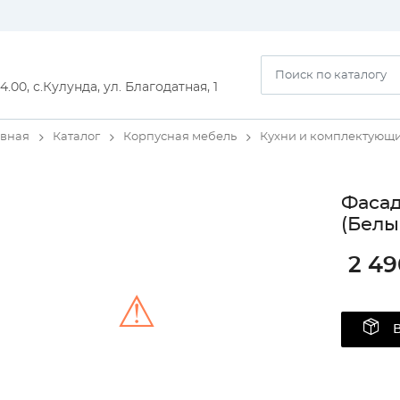
14.00, с.Кулунда, ул. Благодатная, 1
авная
Каталог
Корпусная мебель
Кухни и комплектующ
Фаса
(Белы
2 49
⚠
Unable to load the image!