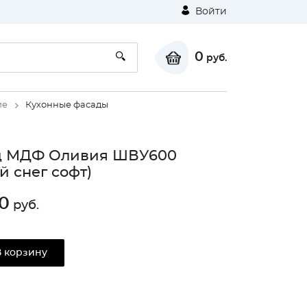
Войти
0
руб.
ие
Кухонные фасады
д МДФ Оливия ШВУ600
й снег софт)
0
руб.
В корзину