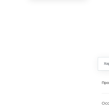
Ха
Про
Ос