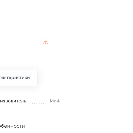
⚠
рактеристики
изводитель
МиФ
обенности