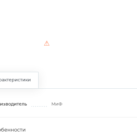
⚠
рактеристики
изводитель
МиФ
обенности