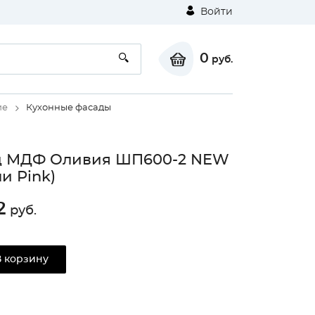
Войти
0
руб.
ие
Кухонные фасады
д МДФ Оливия ШП600-2 NEW
и Pink)
2
руб.
В корзину