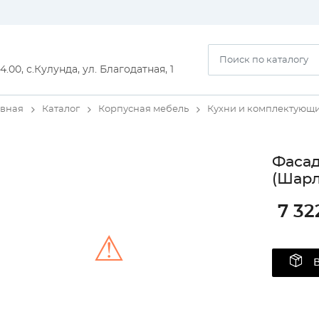
14.00, с.Кулунда, ул. Благодатная, 1
авная
Каталог
Корпусная мебель
Кухни и комплектующ
Фаса
(Шарл
7 32
⚠
Unable to load the image!