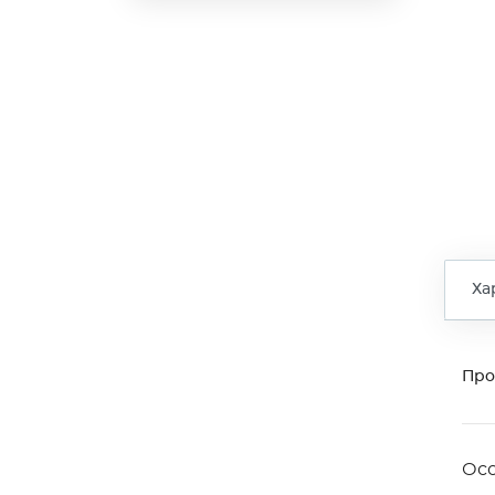
Ха
Про
Ос