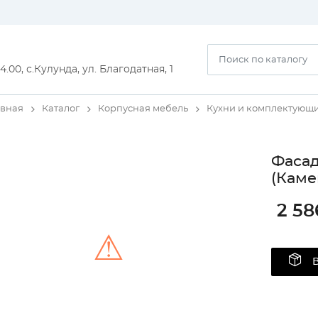
14.00, с.Кулунда, ул. Благодатная, 1
авная
Каталог
Корпусная мебель
Кухни и комплектующ
Фаса
(Каме
2 58
⚠
Unable to load the image!