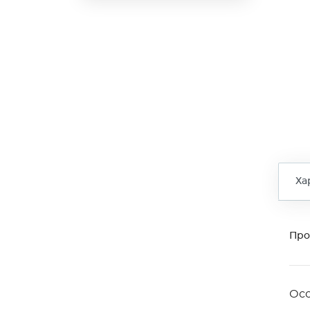
Ха
Про
Ос