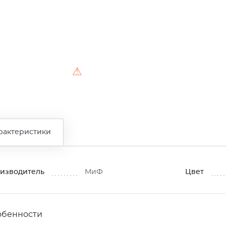
⚠
рактеристики
изводитель
МиФ
Цвет
обенности