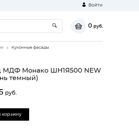
Войти
0
руб.
ие
Кухонные фасады
д МДФ Монако ШН1Я500 NEW
нь темный)
6
руб.
В корзину