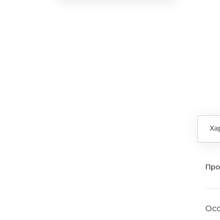
Ха
Про
Ос