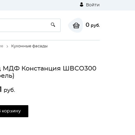
Войти
0
руб.
ие
Кухонные фасады
д МДФ Констанция ШВСО300
ель)
1
руб.
В корзину