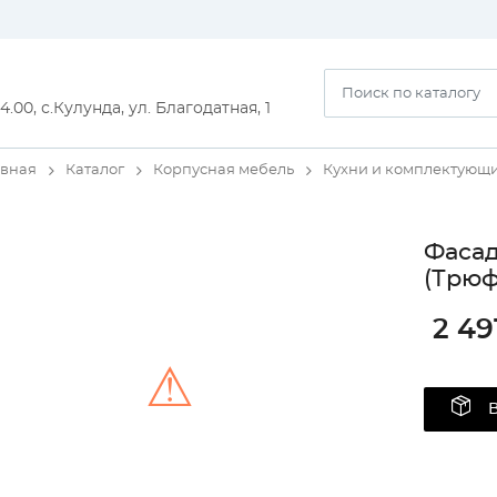
14.00, с.Кулунда, ул. Благодатная, 1
авная
Каталог
Корпусная мебель
Кухни и комплектующ
Фаса
(Трюф
2 49
⚠
Unable to load the image!