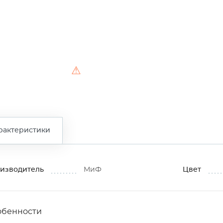
⚠
рактеристики
изводитель
МиФ
Цвет
обенности