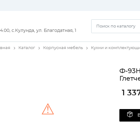
14.00, с.Кулунда, ул. Благодатная, 1
авная
Каталог
Корпусная мебель
Кухни и комплектующ
Ф-93Н
Глетч
1 33
⚠
Unable to load the image!