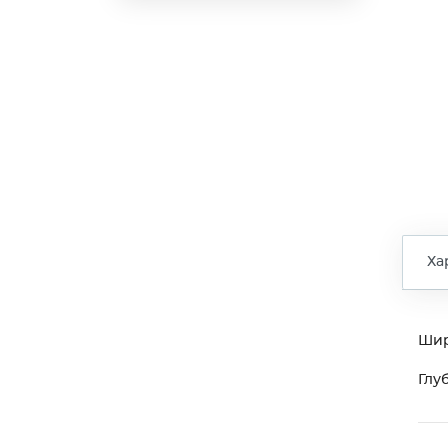
Ха
Ши
Глу