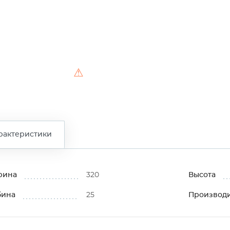
⚠
рактеристики
рина
320
Высота
бина
25
Производ