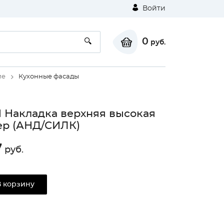
Войти
0
руб.
ие
Кухонные фасады
 Накладка верхняя высокая
ер (АНД/СИЛК)
7
руб.
В корзину