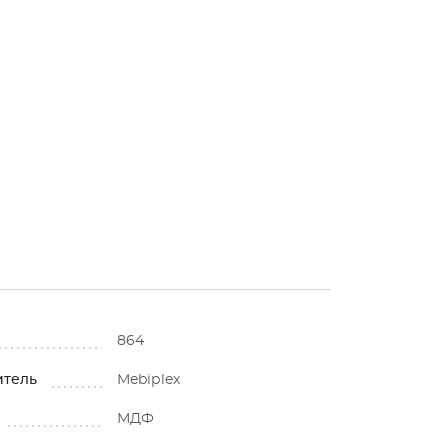
864
итель
Mebiрlex
МДФ