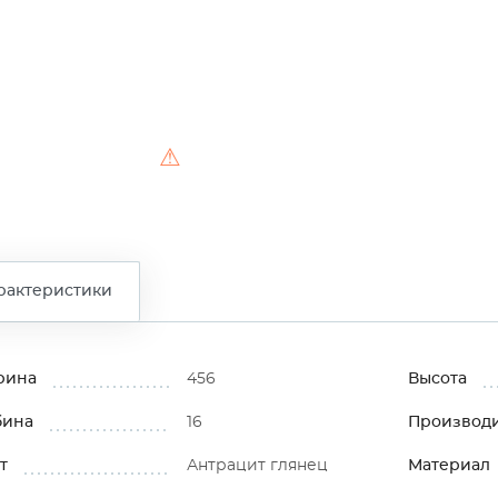
⚠
рактеристики
рина
456
Высота
бина
16
Производ
т
Антрацит глянец
Материал