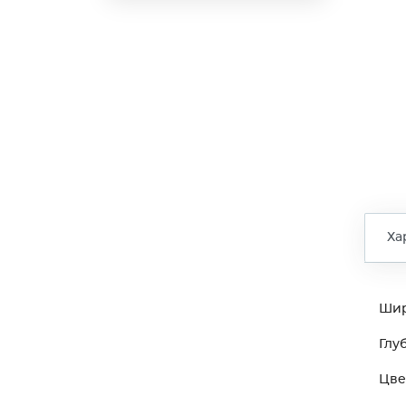
Ха
Ши
Глу
Цве