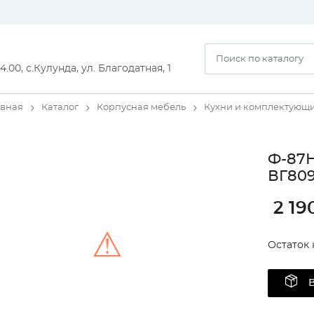
14.00, с.Кулунда, ул. Благодатная, 1
авная
Каталог
Корпусная мебель
Кухни и комплектующ
Ф-87Н
ВГ809
2 19
⚠
Остаток 
Unable to load the image!