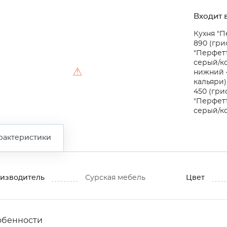
Входит в
Кухня "П
890 (гр
"Перфетт
серый/к
⚠
нижний 
кальяри
450 (гри
"Перфетт
серый/к
рактеристики
изводитель
Сурская мебель
Цвет
обенности