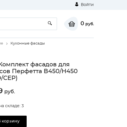
Войти
0
руб.
ие
Кухонные фасады
Комплект фасадов для
сов Перфетта В450/Н450
/СЕР)
9
руб.
на складе: 3
В корзину