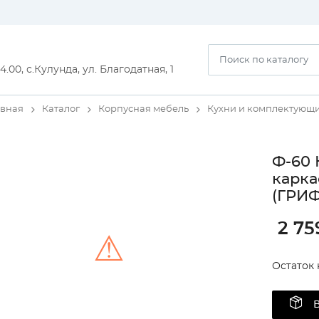
14.00, с.Кулунда, ул. Благодатная, 1
авная
Каталог
Корпусная мебель
Кухни и комплектующ
Ф-60 
карка
(ГРИФ
2 75
⚠
Остаток 
Unable to load the image!