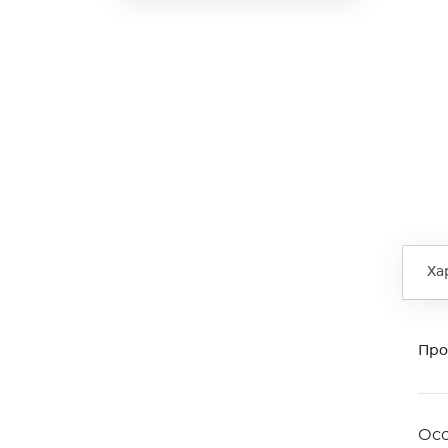
Ха
Про
Ос