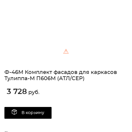
⚠
Ф-46М Комплект фасадов для каркасов
Тулиппа-М П606М (АТЛ/СЕР)
3 728
руб.
В корзину