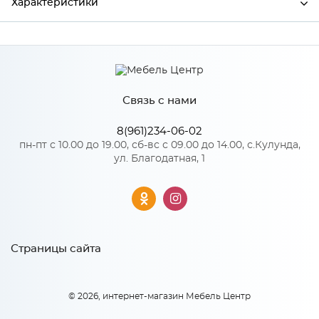
Характеристики
Ширина
247
Высота
712
Связь с нами
Глубина
16
Производитель
Сурская мебель
8(961)234-06-02
пн-пт с 10.00 до 19.00, сб-вс с 09.00 до 14.00, с.Кулунда,
Цвет
Грин софт
ул. Благодатная, 1
Материал
МДФ
Особенности
Страницы сайта
Количество упаковок: 1
© 2026, интернет-магазин Мебель Центр