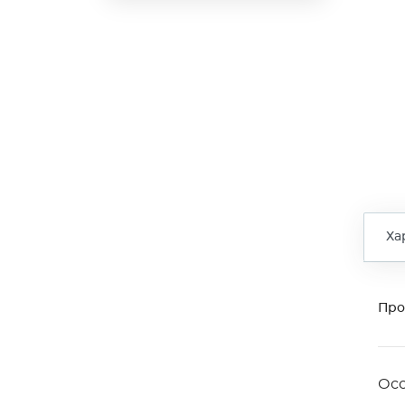
Ха
Про
Ос