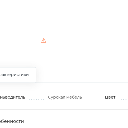
⚠
рактеристики
изводитель
Сурская мебель
Цвет
обенности