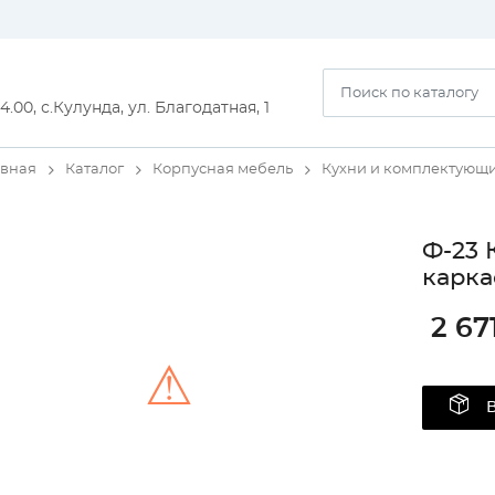
14.00, с.Кулунда, ул. Благодатная, 1
авная
Каталог
Корпусная мебель
Кухни и комплектующ
Ф-23 
карка
2 67
⚠
Unable to load the image!