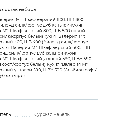
 состав набора:
алерия-М": Шкаф верхний 800, ШВ 800
йленд силк/корпус дуб кальяри)
Кухня
-М": Шкаф верхний 800, ШВ 800 новый
силк/корпус белый)
Кухня "Валерия-М":
хний 400, ШВ 400 (Айленд силк/корпус
ухня "Валерия-М": Шкаф верхний 400, ШВ
енд силк/корпус дуб кальяри)
Кухня
-М": Шкаф верхний угловой 590, ШВУ 590
н софт/корпус белый)
Кухня "Валерия-М":
хний угловой 590, ШВУ 590 (Альбион софт/
уб кальяри)
итель
Сурская мебель