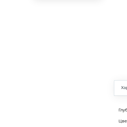
Ха
Глу
Цве