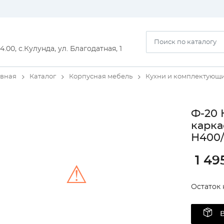
14.00, с.Кулунда, ул. Благодатная, 1
авная
Каталог
Корпусная мебель
Кухни и комплектующ
Ф-20 
карка
Н400/
1 49
⚠
Остаток 
Unable to load the image!