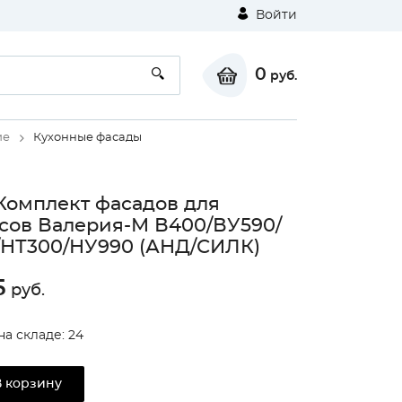
Войти
0
руб.
ие
Кухонные фасады
Комплект фасадов для
сов Валерия-М В400/ВУ590/
НТ300/НУ990 (АНД/СИЛК)
5
руб.
на складе: 24
В корзину