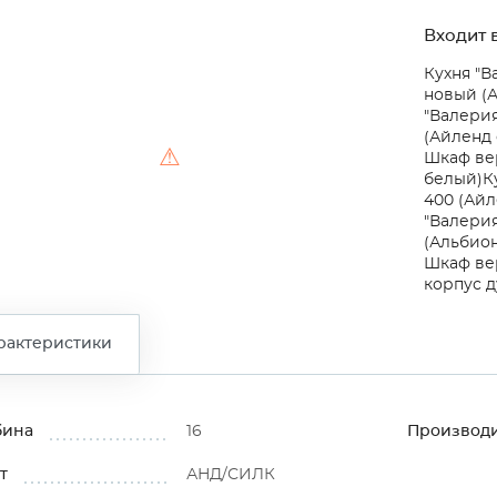
Входит в
Кухня "В
новый (А
"Валерия
(Айленд 
⚠
Шкаф вер
белый)
К
400 (Айл
"Валерия
(Альбио
Шкаф вер
корпус д
рактеристики
бина
16
Производ
т
АНД/СИЛК