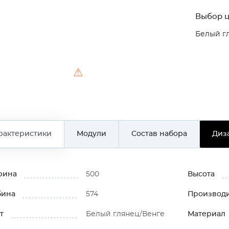
Выбор ц
Белый г
⚠
рактеристики
Модули
Состав набора
Диз
рина
500
Высота
бина
574
Производ
т
Белый глянец/Венге
Материал