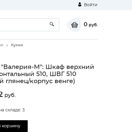
Войти
0
руб.
ие
Кухни
 "Валерия-М": Шкаф верхний
онтальный 510, ШВГ 510
й глянец/корпус венге)
2
руб.
на складе: 3
В корзину