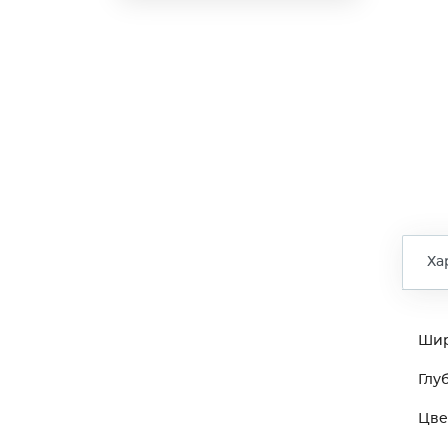
Ха
Ши
Глу
Цве