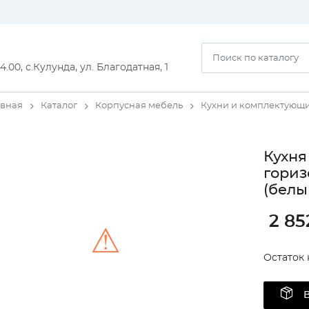
14.00, с.Кулунда, ул. Благодатная, 1
авная
Каталог
Корпусная мебель
Кухни и комплектующ
Кухня
гориз
(белы
2 85
⚠
Остаток 
Unable to load the image!