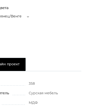
вета
лянец/Венге
айн проект
358
итель
Сурская мебель
МДФ