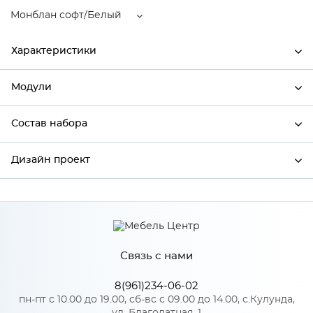
Монблан софт/Белый
Характеристики
Модули
Ширина
450
Высота
720
Состав набора
Модули системы
Глубина
320
Дизайн проект
Состав набора
Производитель
Сурская мебель
Цвет
Монблан софт/Белый
*
Имя
Материал
МДФ
Связь с нами
*
Телефон
8(961)234-06-02
Особенности
пн-пт с 10.00 до 19.00, сб-вс с 09.00 до 14.00, с.Кулунда,
ул. Благодатная, 1