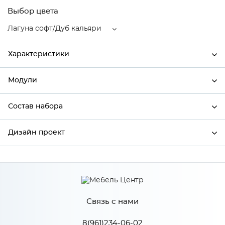
Выбор цвета
Лагуна софт/Дуб кальяри
Характеристики
Модули
Ширина
300
Высота
816
Состав набора
Модули системы
Глубина
480
Дизайн проект
Состав набора
Производитель
Сурская мебель
Цвет
Лагуна софт/Дуб кальяри
*
Имя
Материал
МДФ
Связь с нами
*
Телефон
8(961)234-06-02