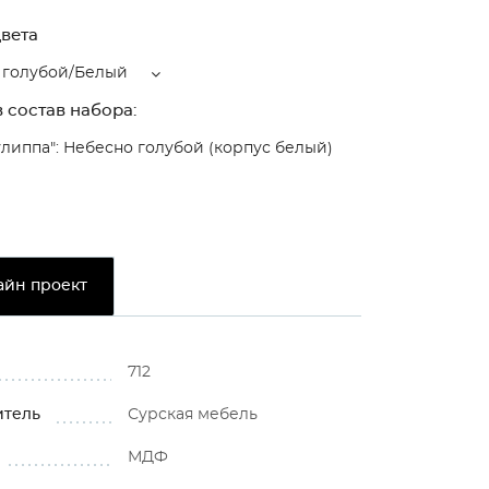
вета
 голубой/Белый
 состав набора:
улиппа": Небесно голубой (корпус белый)
айн проект
712
итель
Сурская мебель
МДФ