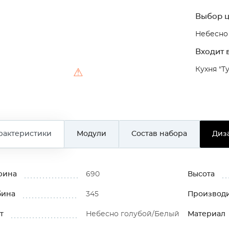
Выбор ц
Небесно
Входит в
Кухня "Т
⚠
рактеристики
Модули
Состав набора
Диз
рина
690
Высота
бина
345
Производ
т
Небесно голубой/Белый
Материал