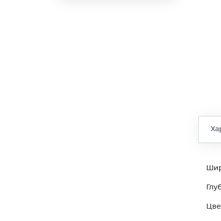
Ха
Ши
Глу
Цве