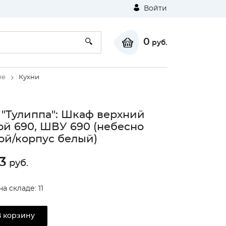
Войти
0
руб.
ие
Кухни
 "Тулиппа": Шкаф верхний
ой 690, ШВУ 690 (небесно
ой/корпус белый)
3
руб.
а складе: 11
В корзину