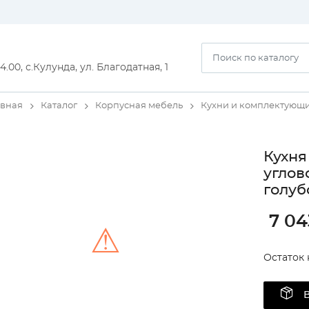
14.00, с.Кулунда, ул. Благодатная, 1
авная
Каталог
Корпусная мебель
Кухни и комплектующ
Кухня
углов
голуб
7 04
⚠
Остаток н
Unable to load the image!