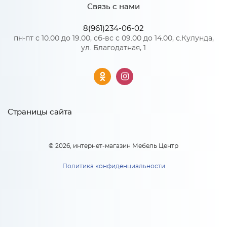
Связь с нами
*
Телефон
8(961)234-06-02
Особенности
пн-пт с 10.00 до 19.00, сб-вс с 09.00 до 14.00, с.Кулунда,
ул. Благодатная, 1
Цвет корпуса можно выбрать из двух вариантов: белый, дуб
ВТ 300 Каркас верхнего
кальяри
торцевого шкафа (БЕЛ)
*
Материал 2: ЛДСП
1 806
E-mail
руб.
ВТ 300 Каркас верхнего
торцевого шкафа (БЕЛ)
Страницы сайта
В корзину
1 806
руб
x 1
*
Модель кухни или ссылка
В корзину
© 2026, интернет-магазин Мебель Центр
Политика конфиденциальности
Тип вашей кухни: