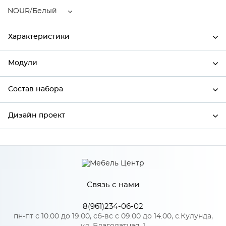
NOUR/Белый
Характеристики
Модули
Ширина
446
Высота
712
Состав набора
Модули системы
Глубина
320
Дизайн проект
Состав набора
Производитель
Сурская мебель
Цвет
NOUR/Белый
*
Имя
Материал
МДФ
Связь с нами
*
Телефон
8(961)234-06-02
Особенности
пн-пт с 10.00 до 19.00, сб-вс с 09.00 до 14.00, с.Кулунда,
ул. Благодатная, 1