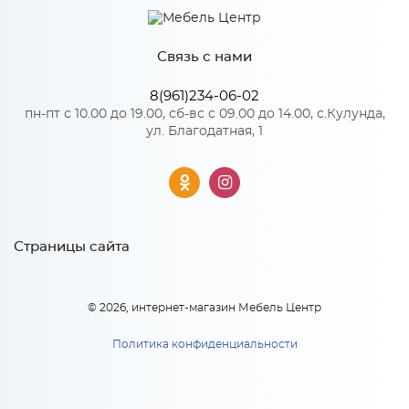
Имя
Материал
МДФ
Связь с нами
*
Телефон
8(961)234-06-02
Особенности
пн-пт с 10.00 до 19.00, сб-вс с 09.00 до 14.00, с.Кулунда,
ул. Благодатная, 1
Цвет корпуса можно выбрать из четырех вариантов: белый,
Ф-25 Либерти (ШВС400/
венге, дуб кальяри, дуб крафт золотой
ШВУС590) холст
*
натуральный
Материал 2: ЛДСП
E-mail
Ф-25 Либерти (ШВС400/
3 435
руб.
ШВУС590) холст
натуральный
Страницы сайта
В корзину
3 435
руб
x 1
*
Модель кухни или ссылка
© 2026, интернет-магазин Мебель Центр
В корзину
Политика конфиденциальности
Тип вашей кухни: