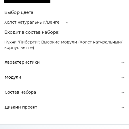
Выбор цвета
Холст натуральный/Венге
Входит в состав набора:
Кухня "Либерти": Высокие модули (Холст натуральный/
корпус венге)
Характеристики
Модули
Ширина
400
Высота
716
Состав набора
Модули системы
Глубина
318
Дизайн проект
Состав набора
Производитель
Столица мебели
Цвет
Холст натуральный/Венге
*