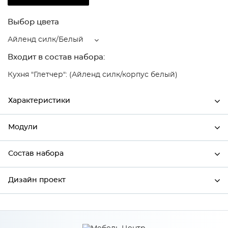
Выбор цвета
Айленд силк/Белый
Входит в состав набора:
Кухня "Глетчер": (Айленд силк/корпус белый)
Характеристики
Модули
Ширина
500
Высота
358
Состав набора
Модули системы
Глубина
574
Дизайн проект
Состав набора
Производитель
Сурская мебель
Цвет
Айленд силк/Белый
*
Имя