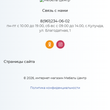
Материал
МДФ
Связь с нами
*
Телефон
8(961)234-06-02
Особенности
пн-пт с 10.00 до 19.00, сб-вс с 09.00 до 14.00, с.Кулунда,
ул. Благодатная, 1
Цвет корпуса можно выбрать из двух вариантов: белый,
ВГ 510 Каркас верхнего
венге.
горизонтального шкафа
*
(БЕЛ)
Материал 2: ЛДСП
E-mail
ВГ 510 Каркас верхнего
2 253
руб.
горизонтального шкафа
(БЕЛ)
Страницы сайта
В корзину
2 253
руб
x 1
*
Модель кухни или ссылка
© 2026, интернет-магазин Мебель Центр
В корзину
Политика конфиденциальности
Тип вашей кухни: