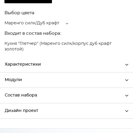
Выбор цвета
Маренго силк/Дуб крафт
Входит в состав набора:
Кухня "Глетчер" (Маренго силк/корпус дуб крафт
золотой)
Характеристики
Модули
Ширина
500
Высота
358
Состав набора
Модули системы
Глубина
320
Дизайн проект
Состав набора
Производитель
Сурская мебель
Цвет
Маренго силк/Дуб крафт
*