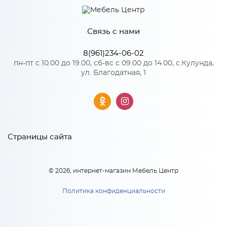
Имя
Материал
МДФ
Связь с нами
*
Телефон
8(961)234-06-02
Особенности
пн-пт с 10.00 до 19.00, сб-вс с 09.00 до 14.00, с.Кулунда,
ул. Благодатная, 1
Цвет корпуса можно выбрать из четырех вариантов: белый,
Ф-84 Комплект фасадов для
венге, дуб кальяри, дуб крафт золотой
каркаса Глетчер ВГС500
*
(МРН/СИЛК)
Материал 2: ЛДСП
E-mail
Ф-84 Комплект фасадов для
1 912
руб.
каркаса Глетчер ВГС500
(МРН/СИЛК)
Страницы сайта
В корзину
1 912
руб
x 1
*
Модель кухни или ссылка
© 2026, интернет-магазин Мебель Центр
В корзину
Политика конфиденциальности
Тип вашей кухни: