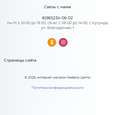
Связь с нами
*
Телефон
8(961)234-06-02
Особенности
пн-пт с 10.00 до 19.00, сб-вс с 09.00 до 14.00, с.Кулунда,
ул. Благодатная, 1
Цвет корпуса можно выбрать из двух вариантов: белый, дуб
Н 803 Каркас нижнего шкафа
кальяри. Цена указана без учета столешницы, столешница
с тремя ящиками (БЕЛ)
приобретается отдельно. Высота указана без учёта
*
столешницы
6 142
E-mail
руб.
Н 803 Каркас нижнего шкафа
Материал 2: ЛДСП
с тремя ящиками (БЕЛ)
Страницы сайта
В корзину
6 142
руб
x 1
*
Модель кухни или ссылка
В корзину
© 2026, интернет-магазин Мебель Центр
Политика конфиденциальности
Тип вашей кухни: