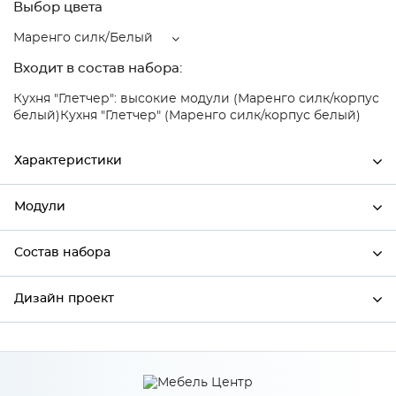
Выбор цвета
Маренго силк/Белый
Входит в состав набора:
Кухня "Глетчер": высокие модули (Маренго силк/корпус
белый)
Кухня "Глетчер" (Маренго силк/корпус белый)
Характеристики
Модули
Ширина
800
Высота
816
Состав набора
Модули системы
Глубина
480
Дизайн проект
Состав набора
Производитель
Сурская мебель
Цвет
Маренго силк/Белый
*
Имя
Материал
МДФ