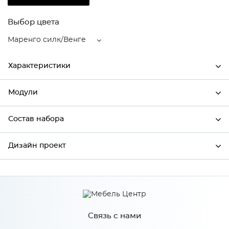
Выбор цвета
Маренго силк/Венге
Характеристики
Модули
Ширина
600
Высота
816
Состав набора
Модули системы
Глубина
480
Дизайн проект
Состав набора
Производитель
Сурская мебель
Цвет
Маренго силк/Венге
*
Имя
Материал
МДФ
Связь с нами